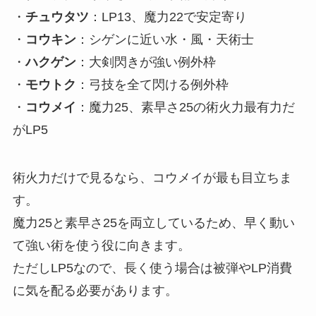
・
チュウタツ
：LP13、魔力22で安定寄り
・
コウキン
：シゲンに近い水・風・天術士
・
ハクゲン
：大剣閃きが強い例外枠
・
モウトク
：弓技を全て閃ける例外枠
・
コウメイ
：魔力25、素早さ25の術火力最有力だ
がLP5
術火力だけで見るなら、コウメイが最も目立ちま
す。
魔力25と素早さ25を両立しているため、早く動い
て強い術を使う役に向きます。
ただしLP5なので、長く使う場合は被弾やLP消費
に気を配る必要があります。