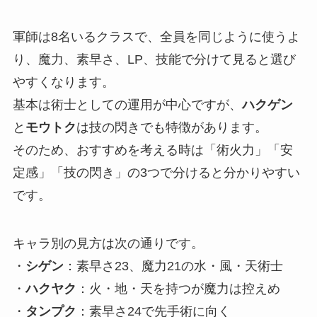
軍師は8名いるクラスで、全員を同じように使うよ
り、魔力、素早さ、LP、技能で分けて見ると選び
やすくなります。
基本は術士としての運用が中心ですが、
ハクゲン
と
モウトク
は技の閃きでも特徴があります。
そのため、おすすめを考える時は「術火力」「安
定感」「技の閃き」の3つで分けると分かりやすい
です。
キャラ別の見方は次の通りです。
・
シゲン
：素早さ23、魔力21の水・風・天術士
・
ハクヤク
：火・地・天を持つが魔力は控えめ
・
タンプク
：素早さ24で先手術に向く