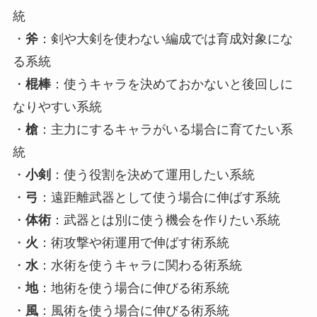
統
・
斧
：剣や大剣を使わない編成では育成対象にな
る系統
・
棍棒
：使うキャラを決めておかないと後回しに
なりやすい系統
・
槍
：主力にするキャラがいる場合に育てたい系
統
・
小剣
：使う役割を決めて運用したい系統
・
弓
：遠距離武器として使う場合に伸ばす系統
・
体術
：武器とは別に使う機会を作りたい系統
・
火
：術攻撃や術運用で伸ばす術系統
・
水
：水術を使うキャラに関わる術系統
・
地
：地術を使う場合に伸びる術系統
・
風
：風術を使う場合に伸びる術系統