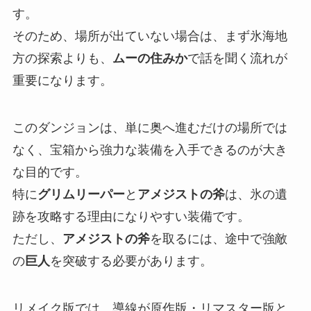
す。
そのため、場所が出ていない場合は、まず氷海地
方の探索よりも、
ムーの住みか
で話を聞く流れが
重要になります。
このダンジョンは、単に奥へ進むだけの場所では
なく、宝箱から強力な装備を入手できるのが大き
な目的です。
特に
グリムリーパー
と
アメジストの斧
は、氷の遺
跡を攻略する理由になりやすい装備です。
ただし、
アメジストの斧
を取るには、途中で強敵
の
巨人
を突破する必要があります。
リメイク版では、導線が原作版・リマスター版と