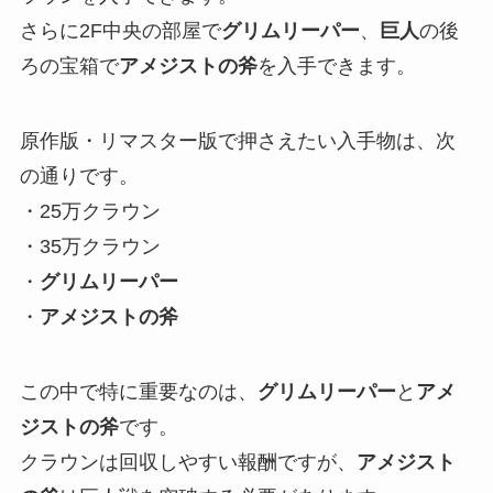
さらに2F中央の部屋で
グリムリーパー
、
巨人
の後
ろの宝箱で
アメジストの斧
を入手できます。
原作版・リマスター版で押さえたい入手物は、次
の通りです。
・25万クラウン
・35万クラウン
・
グリムリーパー
・
アメジストの斧
この中で特に重要なのは、
グリムリーパー
と
アメ
ジストの斧
です。
クラウンは回収しやすい報酬ですが、
アメジスト