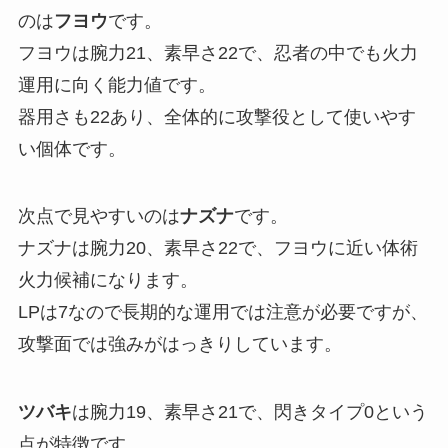
のは
フヨウ
です。
フヨウは腕力21、素早さ22で、忍者の中でも火力
運用に向く能力値です。
器用さも22あり、全体的に攻撃役として使いやす
い個体です。
次点で見やすいのは
ナズナ
です。
ナズナは腕力20、素早さ22で、フヨウに近い体術
火力候補になります。
LPは7なので長期的な運用では注意が必要ですが、
攻撃面では強みがはっきりしています。
ツバキ
は腕力19、素早さ21で、閃きタイプ0という
点が特徴です。