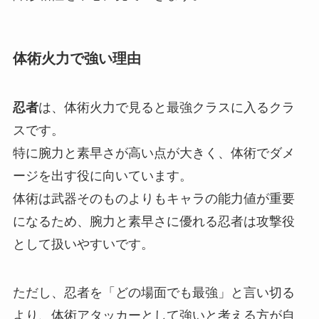
体術火力で強い理由
忍者
は、体術火力で見ると最強クラスに入るクラ
スです。
特に腕力と素早さが高い点が大きく、体術でダメ
ージを出す役に向いています。
体術は武器そのものよりもキャラの能力値が重要
になるため、腕力と素早さに優れる忍者は攻撃役
として扱いやすいです。
ただし、忍者を「どの場面でも最強」と言い切る
より、体術アタッカーとして強いと考える方が自