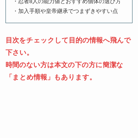
・忍者8人の能力値とおすすめ個体の選び方
・加入手順や皇帝継承でつまずきやすい点
目次をチェックして目的の情報へ飛んで
下さい。
時間のない方は本文の下の方に簡潔な
「まとめ情報」もあります。