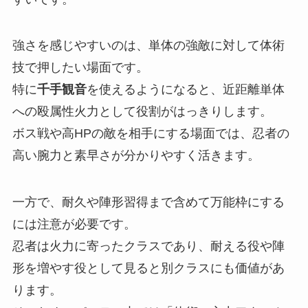
強さを感じやすいのは、単体の強敵に対して体術
技で押したい場面です。
特に
千手観音
を使えるようになると、近距離単体
への殴属性火力として役割がはっきりします。
ボス戦や高HPの敵を相手にする場面では、忍者の
高い腕力と素早さが分かりやすく活きます。
一方で、耐久や陣形習得まで含めて万能枠にする
には注意が必要です。
忍者は火力に寄ったクラスであり、耐える役や陣
形を増やす役として見ると別クラスにも価値があ
ります。