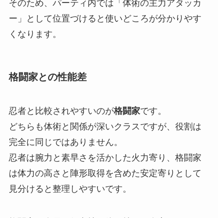
そのため、パーティ内では「体術の主力アタッカ
ー」として位置づけると使いどころが分かりやす
くなります。
格闘家との性能差
忍者と比較されやすいのが
格闘家
です。
どちらも体術と関係が深いクラスですが、役割は
完全に同じではありません。
忍者は腕力と素早さを活かした火力寄り、格闘家
は体力の高さと陣形取得を含めた安定寄りとして
見分けると整理しやすいです。