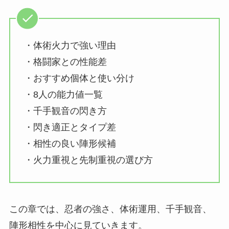
・体術火力で強い理由
・格闘家との性能差
・おすすめ個体と使い分け
・8人の能力値一覧
・千手観音の閃き方
・閃き適正とタイプ差
・相性の良い陣形候補
・火力重視と先制重視の選び方
この章では、忍者の強さ、体術運用、千手観音、
陣形相性を中心に見ていきます。