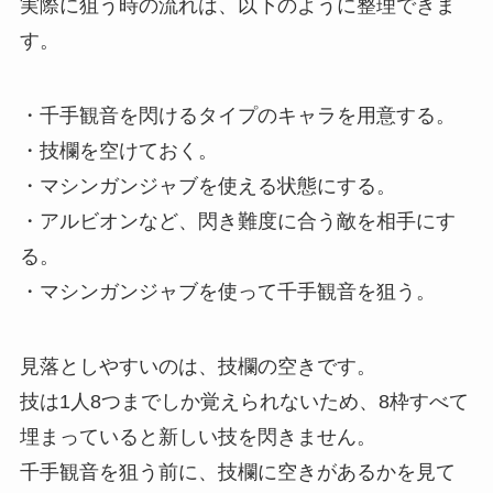
実際に狙う時の流れは、以下のように整理できま
す。
・千手観音を閃けるタイプのキャラを用意する。
・技欄を空けておく。
・マシンガンジャブを使える状態にする。
・アルビオンなど、閃き難度に合う敵を相手にす
る。
・マシンガンジャブを使って千手観音を狙う。
見落としやすいのは、技欄の空きです。
技は1人8つまでしか覚えられないため、8枠すべて
埋まっていると新しい技を閃きません。
千手観音を狙う前に、技欄に空きがあるかを見て