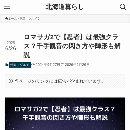
北海道暮らし
ホーム
娯楽・グルメ
ロマサガ2で【忍者】は最強クラ
2026
ス？千手観音の閃き方や陣形も解
6/26
説
2024年9月27日
2026年6月26日
娯楽・グルメ
当ページのリンクには広告が含まれています。