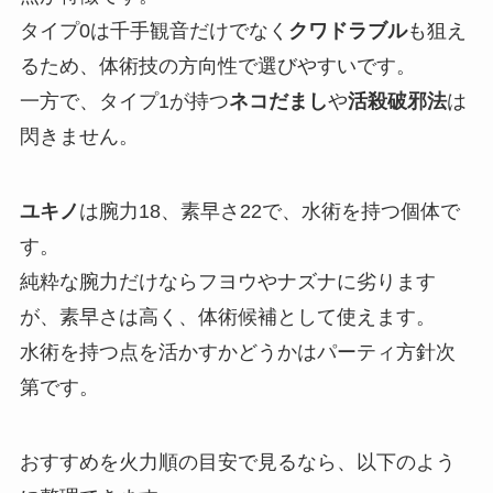
タイプ0は千手観音だけでなく
クワドラブル
も狙え
るため、体術技の方向性で選びやすいです。
一方で、タイプ1が持つ
ネコだまし
や
活殺破邪法
は
閃きません。
ユキノ
は腕力18、素早さ22で、水術を持つ個体で
す。
純粋な腕力だけならフヨウやナズナに劣ります
が、素早さは高く、体術候補として使えます。
水術を持つ点を活かすかどうかはパーティ方針次
第です。
おすすめを火力順の目安で見るなら、以下のよう