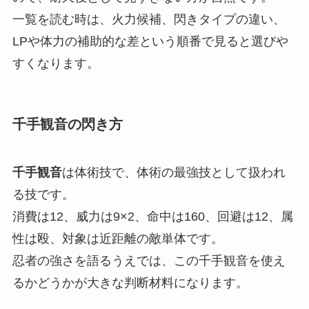
一覧を読む時は、火力候補、閃きタイプの違い、
LPや体力の補助的な差という順番で見ると選びや
すくなります。
千手観音の閃き方
千手観音
は体術技で、体術の最強技として扱われ
る技です。
消費は12、威力は9×2、命中は160、回避は12、属
性は殴、対象は近距離の敵単体です。
忍者の強さを語るうえでは、この千手観音を使え
るかどうかが大きな判断材料になります。