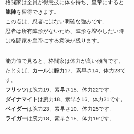
格闘家は全員が得意技に体を持ち、皇帝にすると
龍陣
を習得できます。
この点は、忍者にはない明確な強みです。
忍者は所有陣形がないため、陣形を増やしたい時
は格闘家を皇帝にする意味が残ります。
能力値で見ると、格闘家は体力が高い傾向です。
たとえば、
カール
は腕力17、素早さ14、体力23で
す。
フリッツ
は腕力19、素早さ15、体力22です。
ダイナマイト
は腕力18、素早さ16、体力21です。
ベイダー
は腕力23、素早さ10、体力25です。
ライガー
は腕力18、素早さ18、体力19です。