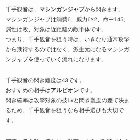
千手観音は、
マシンガンジャブ
から閃きます。
マシンガンジャブは消費6、威力6×2、命中145、
属性は殴、対象は近距離の敵単体です。
つまり、千手観音を狙う時は、いきなり通常攻撃
から期待するのではなく、派生元になるマシンガ
ンジャブを使っていく流れになります。
千手観音の閃き難度は43です。
おすすめの相手は
アルビオン
です。
閃き確率は攻撃対象の技Lvと閃き難度の差で決ま
るため、千手観音を狙うなら相手選びも大切で
す。