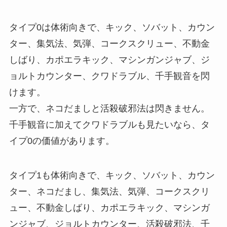
タイプ0は体術向きで、キック、ソバット、カウン
ター、集気法、気弾、コークスクリュー、不動金
しばり、カポエラキック、マシンガンジャブ、ジ
ョルトカウンター、クワドラブル、千手観音を閃
けます。
一方で、ネコだましと活殺破邪法は閃きません。
千手観音に加えてクワドラブルも見たいなら、タ
イプ0の価値があります。
タイプ1も体術向きで、キック、ソバット、カウン
ター、ネコだまし、集気法、気弾、コークスクリ
ュー、不動金しばり、カポエラキック、マシンガ
ンジャブ、ジョルトカウンター、活殺破邪法、千