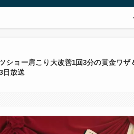
ツショー肩こり大改善1回3分の黄金ワザ
23日放送