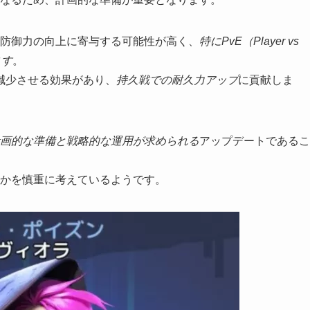
や防御力の向上に寄与する可能性が高く、
特にPvE（Player vs
ます
。
減少させる効果があり、
持久戦での耐久力アップ
に貢献しま
計画的な準備と戦略的な運用が求められる
アップデートであるこ
るかを慎重に考えているようです。