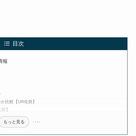
目次
情報
ト
いか比較【UR化前】
化前】
もっと見る