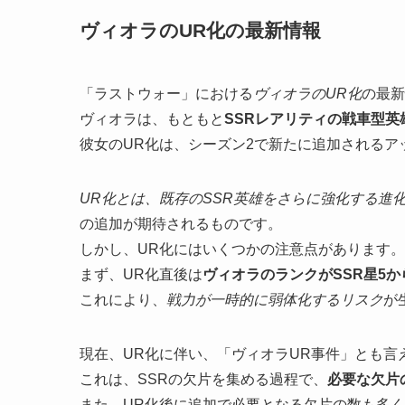
ヴィオラのUR化の最新情報
「ラストウォー」における
ヴィオラのUR化
の最新
ヴィオラは、もともと
SSRレアリティの戦車型英
彼女のUR化は、シーズン2で新たに追加される
UR化とは、既存のSSR英雄をさらに強化する進
の追加が期待されるものです。
しかし、UR化にはいくつかの注意点があります。
まず、UR化直後は
ヴィオラのランクがSSR星5か
これにより、
戦力が一時的に弱体化するリスク
が
現在、UR化に伴い、「ヴィオラUR事件」とも言
これは、SSRの欠片を集める過程で、
必要な欠片
また、UR化後に追加で必要となる欠片の数も多