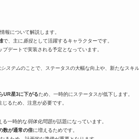
情報について解説します。
雄
で、主に
盾役
として活躍するキャラクターです。
アップデートで実装される予定となっています。
化システム
のことで、ステータスの大幅な向上や、新たなスキ
らUR星3に下がる
ため、一時的にステータスが低下します。
生じるため、注意が必要です。
える一時的な
弱体化問題
が話題になっています。
の数が通常の倍
に増えるためです。
くなるため、計画的な準備が重要となります。