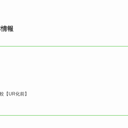
本情報
較【UR化前】
】