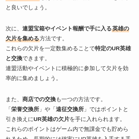
と良いでしょう。
次に、
連盟宝箱やイベント報酬で手に入る
英雄の
欠片を集める
方法です。
これらの欠片を一定数集めることで
特定のUR英雄
と交換
できます。
連盟活動やイベントに積極的に参加して欠片を効
率的に集めましょう。
また、
商店での交換
も一つの方法です。
「
栄誉交換所
」や「
遠征交換所
」ではポイントと
引き換えに
UR英雄の欠片
を手に入れられます。
これらのポイントはゲーム内で無課金でも貯めら