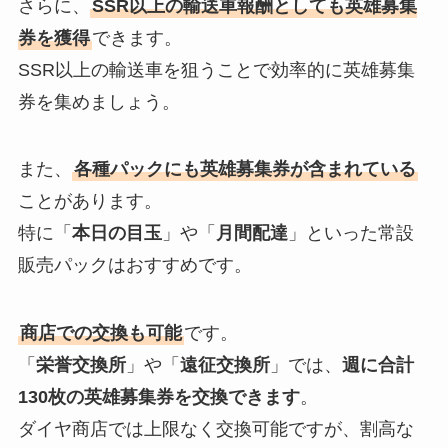
さらに、
SSR以上の輸送車報酬としても英雄募集
券を獲得
できます。
SSR以上の輸送車を狙うことで効率的に英雄募集
券を集めましょう。
また、
各種パックにも英雄募集券が含まれている
ことがあります。
特に「
本日の目玉
」や「
月間配達
」といった常設
販売パックはおすすめです。
商店での交換も可能
です。
「
栄誉交換所
」や「
遠征交換所
」では、
週に合計
130枚の英雄募集券を交換できます
。
ダイヤ商店では上限なく交換可能ですが、割高な