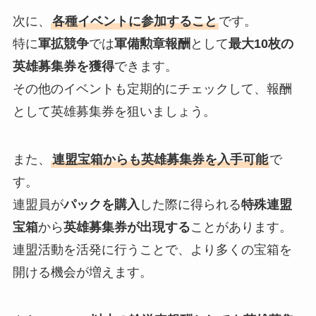
次に、
各種イベントに参加すること
です。
特に
軍拡競争
では
軍備勲章報酬
として
最大10枚の
英雄募集券を獲得
できます。
その他のイベントも定期的にチェックして、報酬
として英雄募集券を狙いましょう。
また、
連盟宝箱からも英雄募集券を入手可能
で
す。
連盟員が
パックを購入
した際に得られる
特殊連盟
宝箱
から
英雄募集券が出現する
ことがあります。
連盟活動を活発に行うことで、より多くの宝箱を
開ける機会が増えます。