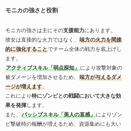
モニカの強さと役割
モニカの強さは主にその
支援能力
にあります。
彼女は直接的な火力ではなく、
味方の火力を間接
的に強化すること
でチーム全体の戦力を底上げし
ます。
アクティブスキル「弱点探知」
により攻撃対象の
被ダメージを増加させるため、
味方が与えるダメ
ージが増えます
。
これにより
特にゾンビとの戦闘において大きな効
果を発揮
します。
また、
パッシブスキル「美人の直感」
によりゾン
ビ撃破時の報酬が増えるため、資源集めにも大い