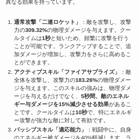
異なる効果を持っています。
通常攻撃「二連ロケット」
：敵を攻撃し、攻撃
力の
309.32%
の物理ダメージを与えます。クー
ルタイムは
1秒
と短いため、頻繁に攻撃を行う
ことが可能です。ランクアップすることで、追
加ダメージが増加し、攻撃力をさらに高めるこ
とができます。
アクティブスキル「ファイアサプライズ」
：敵
全体を攻撃し、攻撃力の
183.26%
の物理ダメー
ジを与えます。このスキルの強みは、物理ダメ
ージを与えるだけでなく、
5秒間、敵のエネル
ギー与ダメージを15%減少させる効果
があるこ
とです。クールタイムは
10秒
で、特にエネルギ
ー攻撃が強力な敵に対して有効です。
パッシブスキル「適応能力」
：戦闘中に、自身
のエネルギー被ダメージを40%軽減します。ラ