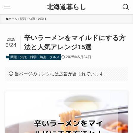
北海道暮らし
ホーム
問題・知識・雑学
辛いラーメンをマイルドにする方
2025
6/24
法と人気アレンジ15選
2025年6月24日
問題・知識・雑学
娯楽・グルメ
当ページのリンクには広告が含まれています。