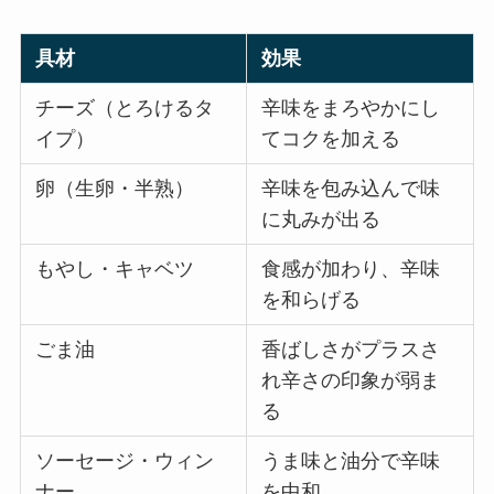
具材
効果
チーズ（とろけるタ
辛味をまろやかにし
イプ）
てコクを加える
卵（生卵・半熟）
辛味を包み込んで味
に丸みが出る
もやし・キャベツ
食感が加わり、辛味
を和らげる
ごま油
香ばしさがプラスさ
れ辛さの印象が弱ま
る
ソーセージ・ウィン
うま味と油分で辛味
ナー
を中和