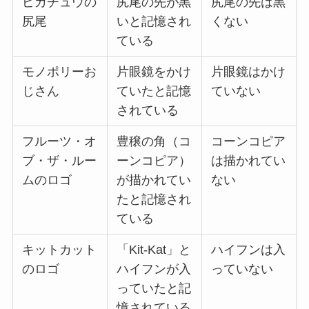
ピカチュウの
尻尾の先が黒
尻尾の先は黒
尻尾
いと記憶され
くない
ている
モノポリーお
片眼鏡をかけ
片眼鏡はかけ
じさん
ていたと記憶
ていない
されている
フルーツ・オ
豊穣の角（コ
コーンコピア
ブ・ザ・ルー
ーンコピア）
は描かれてい
ムのロゴ
が描かれてい
ない
たと記憶され
ている
キットカット
「Kit-Kat」と
ハイフンは入
のロゴ
ハイフンが入
っていない
っていたと記
憶されている