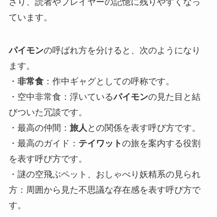
さり、読者やプレイヤーの記憶に残りやすくなっ
ています。
パイモン
の呼ばれ方を分けると、次のようになり
ます。
・
非常食
：作中ギャグとしての呼称です。
・空中非常食：浮いている
パイモン
の見た目と結
びついた冗談です。
・最高の仲間：
旅人
との関係を表す呼び方です。
・最高のガイド：
テイワット
の旅を案内する役割
を表す呼び方です。
・謎の空飛ぶペット、おしゃべり妖精系の見られ
方：周囲から見た不思議な存在感を表す呼び方で
す。