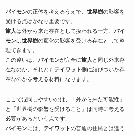
パイモン
の正体を考えるうえで、
世界樹
の影響を
受ける点はかなり重要です。
旅人
は外から来た存在として扱われる一方、
パイ
モン
は
世界樹
の変化の影響を受ける存在として整
理できます。
この違いは、
パイモン
が完全に
旅人
と同じ外来存
在なのか、それとも
テイワット
側に結びついた存
在なのかを考える材料になります。
ここで混同しやすいのは、「外から来た可能性」
と「世界樹の影響を受けること」は同時に考える
必要があるという点です。
パイモン
には、
テイワット
の普通の住民とは違う