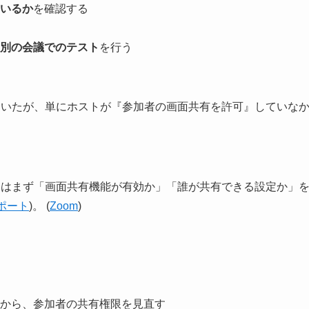
いるか
を確認する
別の会議でのテスト
を行う
ていたが、単にホストが『参加者の画面共有を許可』していな
合はまず「画面共有機能が有効か」「誰が共有できる設定か」
サポート
)。 (
Zoom
)
から、参加者の共有権限を見直す