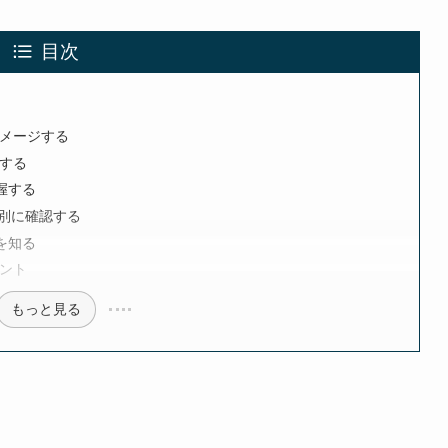
目次
メージする
する
握する
別に確認する
を知る
ント
もっと見る