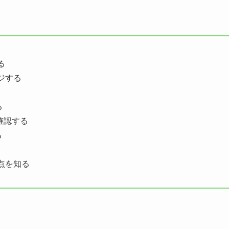
る
ジする
る
確認する
る
点を知る