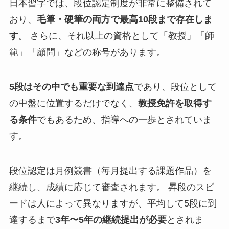
日本習字では、段位認定制度が非常に整備されて
おり、
毛筆・硬筆の両方で最高10段まで存在しま
す
。 さらに、それ以上の資格として「教授」「師
範」「顧問」などの称号があります。
5段はその中でも重要な到達点
であり、段位として
の中盤に位置するだけでなく、
教授免許を取得す
る条件
でもあるため、指導への一歩とされていま
す。
段位認定は月例競書（毎月提出する課題作品）を
継続し、成績に応じて審査されます。 昇段のスピ
ードは人によって異なりますが、平均して5段に到
達するまで
3年〜5年の継続提出が必要
とされま