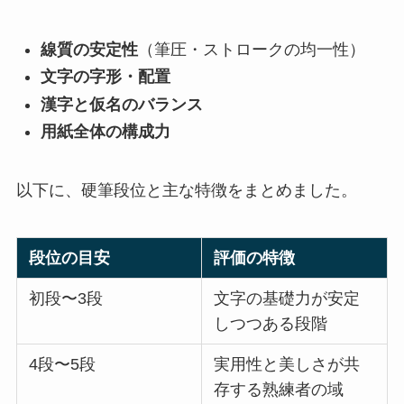
線質の安定性
（筆圧・ストロークの均一性）
文字の字形・配置
漢字と仮名のバランス
用紙全体の構成力
以下に、硬筆段位と主な特徴をまとめました。
段位の目安
評価の特徴
初段〜3段
文字の基礎力が安定
しつつある段階
4段〜5段
実用性と美しさが共
存する熟練者の域