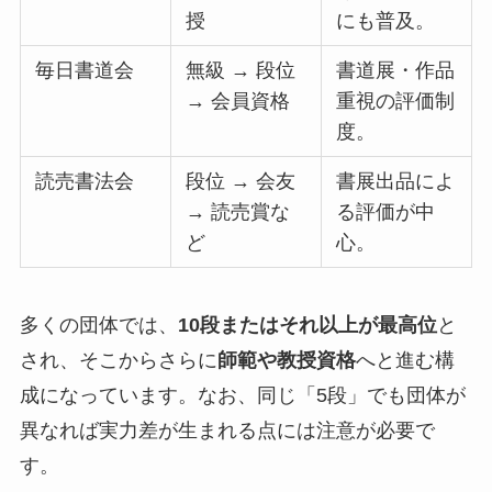
授
にも普及。
毎日書道会
無級 → 段位
書道展・作品
→ 会員資格
重視の評価制
度。
読売書法会
段位 → 会友
書展出品によ
→ 読売賞な
る評価が中
ど
心。
多くの団体では、
10段またはそれ以上が最高位
と
され、そこからさらに
師範や教授資格
へと進む構
成になっています。なお、同じ「5段」でも団体が
異なれば実力差が生まれる点には注意が必要で
す。