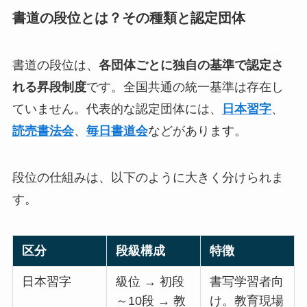
書道の段位とは？その種類と認定団体
書道の段位は、
各団体ごとに独自の基準で認定さ
れる昇段制度
です。全国共通の統一基準は存在し
ていません。代表的な認定団体には、
日本習字
、
読売書法会
、
毎日書道会
などがあります。
段位の仕組みは、以下のように大きく分けられま
す。
区分
段級構成
特徴
日本習字
級位 → 初段
書写学習者向
～10段 → 教
け。教育現場