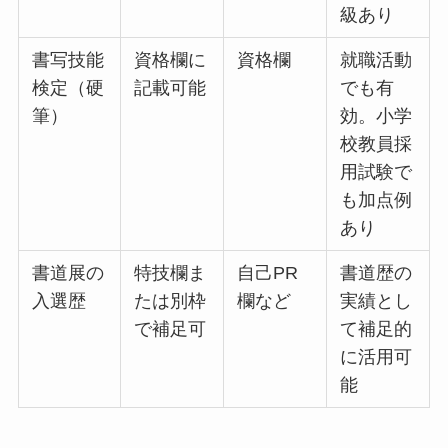
級あり
書写技能
資格欄に
資格欄
就職活動
検定（硬
記載可能
でも有
筆）
効。小学
校教員採
用試験で
も加点例
あり
書道展の
特技欄ま
自己PR
書道歴の
入選歴
たは別枠
欄など
実績とし
で補足可
て補足的
に活用可
能