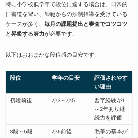
特に小学校低学年で段位に達する場合は、日常的
に書道を習い、師範からの添削指導を受けている
ケースが多く、
毎月の課題提出と審査でコツコツ
と昇級する努力
が必要です。
以下はおおまかな段位感の目安です。
段位
学年の目安
評価されやす
い理由
初段前後
小3～小5
習字経験が1
～2年あり継
続力を評価
3段～5段
小6前後
毛筆の基本が