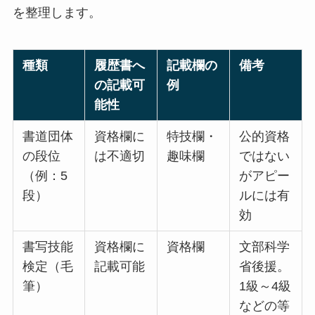
を整理します。
種類
履歴書へ
記載欄の
備考
の記載可
例
能性
書道団体
資格欄に
特技欄・
公的資格
の段位
は不適切
趣味欄
ではない
（例：5
がアピー
段）
ルには有
効
書写技能
資格欄に
資格欄
文部科学
検定（毛
記載可能
省後援。
筆）
1級～4級
などの等