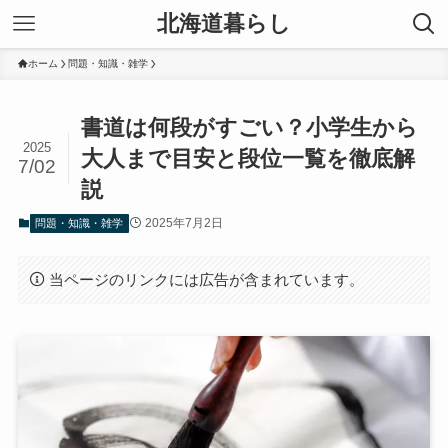
北海道暮らし
ホーム
問題・知識・雑学
書道は何段がすごい？小学生から
2025
大人まで目安と段位一覧を徹底解
7/02
説
2025年7月2日
問題・知識・雑学
当ページのリンクには広告が含まれています。