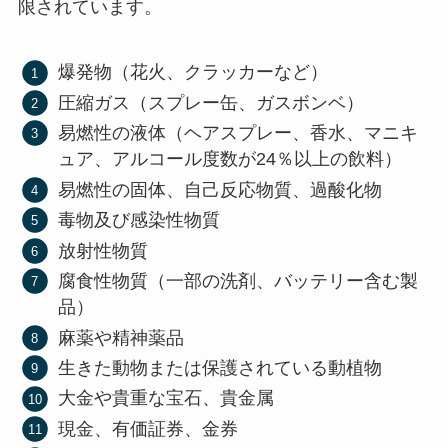
限されています。
爆発物（花火、クラッカーなど）
圧縮ガス（スプレー缶、ガスボンベ）
易燃性の液体（ヘアスプレー、香水、マニキ
ュア、アルコール度数が24％以上の飲料）
易燃性の固体、自己反応物質、過酸化物
毒物及び感染性物質
放射性物質
腐食性物質（一部の洗剤、バッテリー含む製
品）
麻薬や精神薬品
生きた動物または保護されている動植物
大金や貴重な宝石、貴金属
現金、有価証券、金券