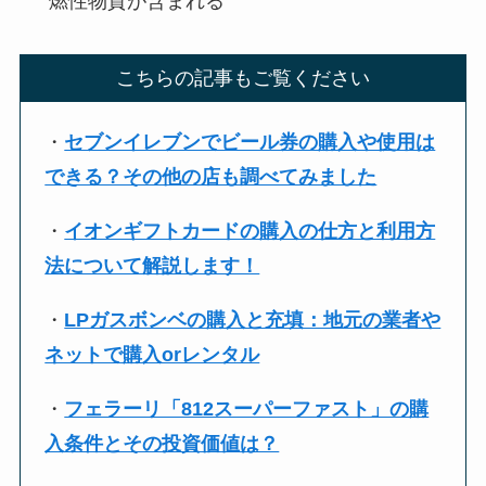
燃性物質が含まれる
こちらの記事もご覧ください
・
セブンイレブンでビール券の購入や使用は
できる？その他の店も調べてみました
・
イオンギフトカードの購入の仕方と利用方
法について解説します！
・
LPガスボンベの購入と充填：地元の業者や
ネットで購入orレンタル
・
フェラーリ「812スーパーファスト」の購
入条件とその投資価値は？