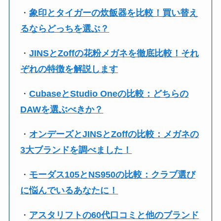
・
象印とタイガーの炊飯器を比較！買い替え
るならどっちを選ぶ？
・
JINSとZoffの花粉メガネを徹底比較！それ
ぞれの特徴を解説します
・
CubaseとStudio Oneの比較：どちらの
DAWを選ぶべきか？
・
オンデーズとJINSとZoffの比較：メガネの
3大ブランドを調べました！
・
モーダス105とNS950の比較：クラブ選び
に悩んでいるあなたに！
・
アスタリフトの60代口コミと他のブランド