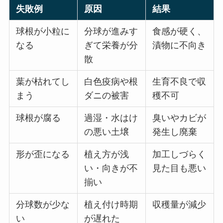
失敗例
原因
結果
球根が小粒に
分球が進みす
食感が硬く、
なる
ぎて栄養が分
漬物に不向き
散
葉が枯れてし
白色疫病や根
生育不良で収
まう
ダニの被害
穫不可
球根が腐る
過湿・水はけ
臭いやカビが
の悪い土壌
発生し廃棄
形が歪になる
植え方が浅
加工しづらく
い・向きが不
見た目も悪い
揃い
分球数が少な
植え付け時期
収穫量が減少
い
が遅れた