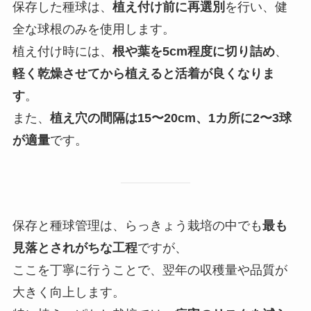
保存した種球は、
植え付け前に再選別
を行い、健
全な球根のみを使用します。
植え付け時には、
根や葉を5cm程度に切り詰め
、
軽く乾燥させてから植えると活着が良くなりま
す
。
また、
植え穴の間隔は15〜20cm、1カ所に2〜3球
が適量
です。
保存と種球管理は、らっきょう栽培の中でも
最も
見落とされがちな工程
ですが、
ここを丁寧に行うことで、翌年の収穫量や品質が
大きく向上します。