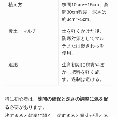
植え方
株間10cm〜15cm、条
間30cm程度。深さは
約3cm〜5cm。
覆土・マルチ
土を軽くかけた後、
防寒対策としてマル
チまたは敷きわらを
使用。
追肥
生育初期に鶏糞やぼ
かし肥料を軽く施
す。過剰は避ける。
特に初心者は、
株間の確保と深さの調整に気を配
る
必要があります。
浅すぎると乾燥に弱く、深すぎると発芽が遅れる