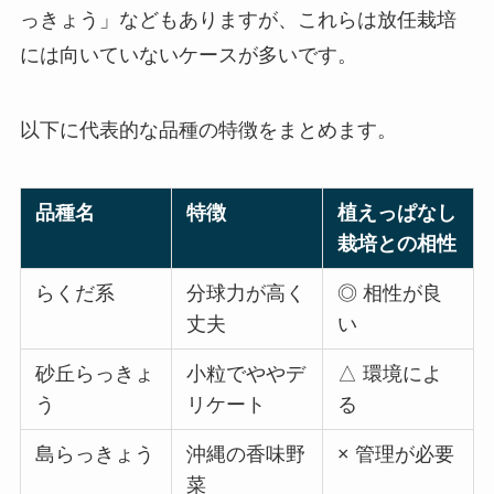
っきょう」などもありますが、これらは放任栽培
には向いていないケースが多いです。
以下に代表的な品種の特徴をまとめます。
品種名
特徴
植えっぱなし
栽培との相性
らくだ系
分球力が高く
◎ 相性が良
丈夫
い
砂丘らっきょ
小粒でややデ
△ 環境によ
う
リケート
る
島らっきょう
沖縄の香味野
× 管理が必要
菜