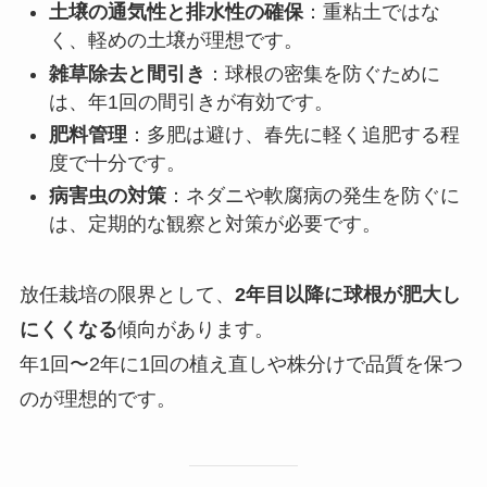
土壌の通気性と排水性の確保
：重粘土ではな
く、軽めの土壌が理想です。
雑草除去と間引き
：球根の密集を防ぐために
は、年1回の間引きが有効です。
肥料管理
：多肥は避け、春先に軽く追肥する程
度で十分です。
病害虫の対策
：ネダニや軟腐病の発生を防ぐに
は、定期的な観察と対策が必要です。
放任栽培の限界として、
2年目以降に球根が肥大し
にくくなる
傾向があります。
年1回〜2年に1回の植え直しや株分けで品質を保つ
のが理想的です。