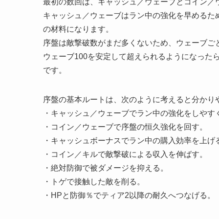
最初の数回は、キャッシュ／ウェーブとコイン／
キャッシュ／ウェーブはラン中の強化を早めるた
の材料になります。
序盤は敵撃破数がまだ多くないため、ウェーブご
ウェーブ100を安定して超えられるようになった
です。
序盤の基本ルートは、次のように考えると分かり
・キャッシュ／ウェーブでラン中の強化をしやす
・コイン／ウェーブで序盤の恒久強化を回す。
・キャッシュボーナスでラン中の購入効率を上げ
・コイン／キルで敵撃破による収入を伸ばす。
・絶対防御で被ダメージを抑える。
・トゲで接触した敵を削る。
・HPと防御％でティア2以降の耐久へつなげる。