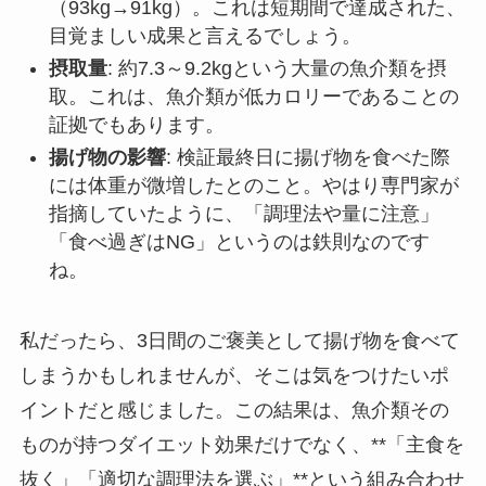
（93kg→91kg）。これは短期間で達成された、
目覚ましい成果と言えるでしょう。
摂取量
: 約7.3～9.2kgという大量の魚介類を摂
取。これは、魚介類が低カロリーであることの
証拠でもあります。
揚げ物の影響
: 検証最終日に揚げ物を食べた際
には体重が微増したとのこと。やはり専門家が
指摘していたように、「調理法や量に注意」
「食べ過ぎはNG」というのは鉄則なのです
ね。
私だったら、3日間のご褒美として揚げ物を食べて
しまうかもしれませんが、そこは気をつけたいポ
イントだと感じました。この結果は、魚介類その
ものが持つダイエット効果だけでなく、**「主食を
抜く」「適切な調理法を選ぶ」**という組み合わせ