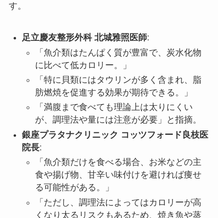
す。
足立慶友整形外科 北城雅照医師
:
「魚介類はたんぱく質が豊富で、炭水化物
に比べて低カロリー。」
「特に貝類にはタウリンが多く含まれ、脂
肪燃焼を促進する効果が期待できる。」
「満腹まで食べても理論上は太りにくい
が、調理法や量には注意が必要」と指摘。
銀座プラタナクリニック コッツフォード良枝医
院長
:
「魚介類だけを食べる場合、お米などの主
食や揚げ物、甘辛い味付けを避ければ痩せ
る可能性がある。」
「ただし、調理法によってはカロリーが高
くなり太るリスクもあるため、焼き魚や蒸