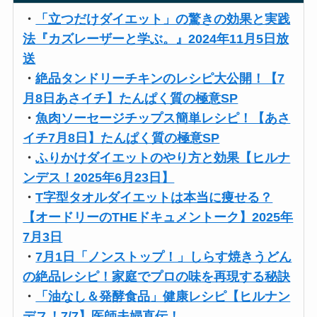
・
「立つだけダイエット」の驚きの効果と実践
法『カズレーザーと学ぶ。』2024年11月5日放
送
・
絶品タンドリーチキンのレシピ大公開！【7
月8日あさイチ】たんぱく質の極意SP
・
魚肉ソーセージチップス簡単レシピ！【あさ
イチ7月8日】たんぱく質の極意SP
・
ふりかけダイエットのやり方と効果【ヒルナ
ンデス！2025年6月23日】
・
T字型タオルダイエットは本当に痩せる？
【オードリーのTHEドキュメントーク】2025年
7月3日
・
7月1日「ノンストップ！」しらす焼きうどん
の絶品レシピ！家庭でプロの味を再現する秘訣
・
「油なし＆発酵食品」健康レシピ【ヒルナン
デス！7/7】医師夫婦直伝！