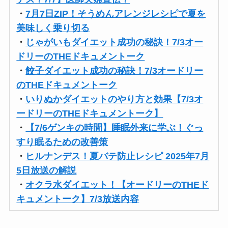
・
7月7日ZIP！そうめんアレンジレシピで夏を
美味しく乗り切る
・
じゃがいもダイエット成功の秘訣！7/3オー
ドリーのTHEドキュメントーク
・
餃子ダイエット成功の秘訣！7/3オードリー
のTHEドキュメントーク
・
いりぬかダイエットのやり方と効果【7/3オ
ードリーのTHEドキュメントーク】
・
【7/6ゲンキの時間】睡眠外来に学ぶ！ぐっ
すり眠るための改善策
・
ヒルナンデス！夏バテ防止レシピ 2025年7月
5日放送の解説
・
オクラ水ダイエット！【オードリーのTHEド
キュメントーク】7/3放送内容