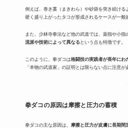
例えば、巻き藁（まきわら）や砂袋を突き続ける
硬く盛り上がったタコが形成されるケースが一般
また、少林寺拳法など他の武道では、薬指や小指
流派や技術によって異なる
という点も特徴です。
このように、拳ダコは
格闘技の実践者が長年にわ
「本物の武道家」の証明とは限らない点に注意が
拳ダコの原因は摩擦と圧力の蓄積
拳ダコの主な原因は、
摩擦と圧力が皮膚に長期間