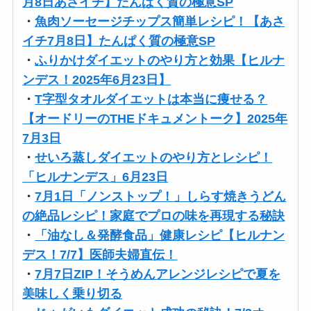
月8日あさイチ】たんぱく質の極意SP
・
魚肉ソーセージチップス簡単レシピ！【あさ
イチ7月8日】たんぱく質の極意SP
・
ふりかけダイエットのやり方と効果【ヒルナ
ンデス！2025年6月23日】
・
T字型タオルダイエットは本当に痩せる？
【オードリーのTHEドキュメントーク】2025年
7月3日
・
せいろ蒸しダイエットのやり方とレシピ！
「ヒルナンデス」6月23日
・
7月1日「ノンストップ！」しらす焼きうどん
の絶品レシピ！家庭でプロの味を再現する秘訣
・
「油なし＆発酵食品」健康レシピ【ヒルナン
デス！7/7】医師夫婦直伝！
・
7月7日ZIP！そうめんアレンジレシピで夏を
美味しく乗り切る