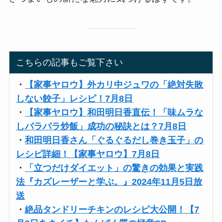
こちらの記事もご覧下さい
・
【家事ヤロウ】外カリ中ジュワの「絶対失敗
しない餃子」レシピ！7月8日
・
【家事ヤロウ】和田明日香直伝！「味ムラな
しパラパラ炒飯」成功の秘訣とは？7月8日
・
和田明日香さん「ぐるぐるだし巻き玉子」の
レシピ詳細！【家事ヤロウ】7月8日
・
「立つだけダイエット」の驚きの効果と実践
法『カズレーザーと学ぶ。』2024年11月5日放
送
・
絶品タンドリーチキンのレシピ大公開！【7