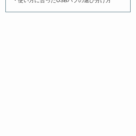
・使い方に合ったUSBハブの選び分け方