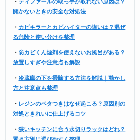
・
ティファールの取っ手が取れない原因は？
開かないときの安全な対処法
・
カビキラーとカビハイターの違いは？混ぜ
る危険と使い分けを整理
・
防カビくん煙剤を使えないお風呂がある？
放置しすぎや注意点も解説
・
冷蔵庫の下を掃除する方法を解説｜動かし
方と注意点も整理
・
レジンのベタつきはなぜ起こる？原因別の
対処ときれいに仕上げるコツ
・
狭いキッチンに合う水切りラックはどれ？
置き方別に選びやすく整理