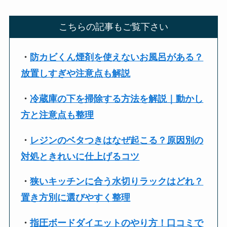
こちらの記事もご覧下さい
・
防カビくん煙剤を使えないお風呂がある？
放置しすぎや注意点も解説
・
冷蔵庫の下を掃除する方法を解説｜動かし
方と注意点も整理
・
レジンのベタつきはなぜ起こる？原因別の
対処ときれいに仕上げるコツ
・
狭いキッチンに合う水切りラックはどれ？
置き方別に選びやすく整理
・
指圧ボードダイエットのやり方！口コミで