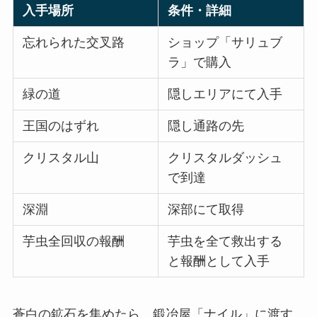
入手場所
条件・詳細
忘れられた交叉路
ショップ「サリュブ
ラ」で購入
緑の道
隠しエリアにて入手
王国のはずれ
隠し通路の先
クリスタル山
クリスタルダッシュ
で到達
深淵
深部にて取得
芋虫全回収の報酬
芋虫を全て救出する
と報酬として入手
蒼白の鉱石を集めたら、鍛冶屋「ナイル」に渡す