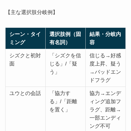
【主な選択肢分岐例】
シーン・タイ
選択肢例（固
結果・分岐内
ミング
有名詞）
容
シズクと初対
「シズクを信
信じる→好感
面
じる」/「疑
度上昇、疑う
う」
→バッドエン
ドフラグ
ユウとの会話
「協力す
協力→エンデ
る」/「距離
ィング追加フ
を置く」
ラグ、距離→
一部エンディ
ング不可