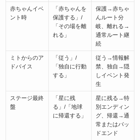
赤ちゃんイベ
「赤ちゃんを
保護→赤ちゃ
ント時
保護する」/
んルート分
「その場を離
岐、離れる→
れる」
通常ルート継
続
ミトからのア
「従う」/
従う→情報解
ドバイス
「独自に行動
禁、独自→隠
する」
しイベント発
生
ステージ最終
「星に残
星に残る→特
盤
る」/「地球
別エンディン
に帰還する」
グ、帰還→通
常またはバッ
ドエンド