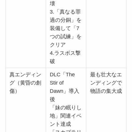
壊
3.「真なる罪
過の分銅」を
装備して「7
つの試練」を
クリア
4.ラスボス撃
破
真エンディン
DLC「The
最も壮大なエ
グ（黄昏の創
Stir of
ンディングで
傷）
Dawn」導入
物語の集大成
後
「妹の眠りし
地」関連イベ
ント達成