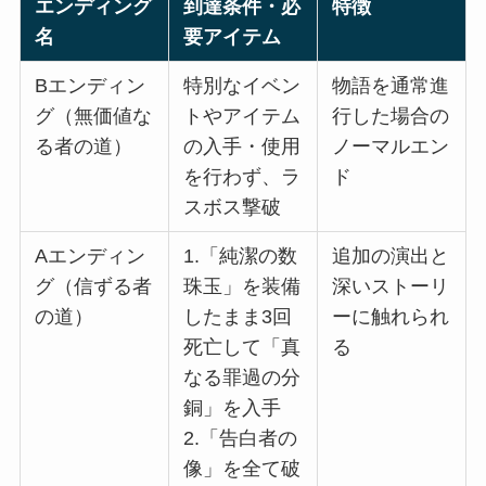
エンディング
到達条件・必
特徴
名
要アイテム
Bエンディン
特別なイベン
物語を通常進
グ（無価値な
トやアイテム
行した場合の
る者の道）
の入手・使用
ノーマルエン
を行わず、ラ
ド
スボス撃破
Aエンディン
1.「純潔の数
追加の演出と
グ（信ずる者
珠玉」を装備
深いストーリ
の道）
したまま3回
ーに触れられ
死亡して「真
る
なる罪過の分
銅」を入手
2.「告白者の
像」を全て破