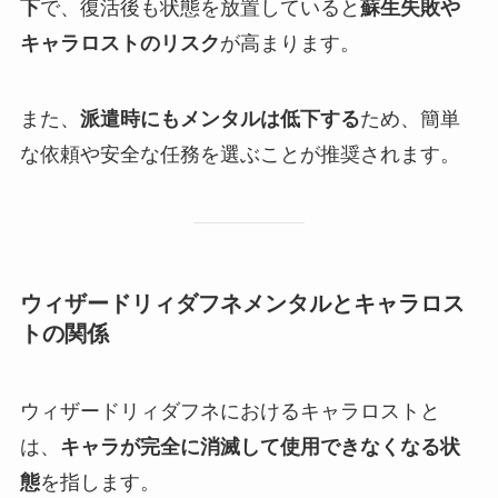
下
で、復活後も状態を放置していると
蘇生失敗や
キャラロストのリスク
が高まります。
また、
派遣時にもメンタルは低下する
ため、簡単
な依頼や安全な任務を選ぶことが推奨されます。
ウィザードリィダフネメンタルとキャラロス
トの関係
ウィザードリィダフネにおけるキャラロストと
は、
キャラが完全に消滅して使用できなくなる状
態
を指します。