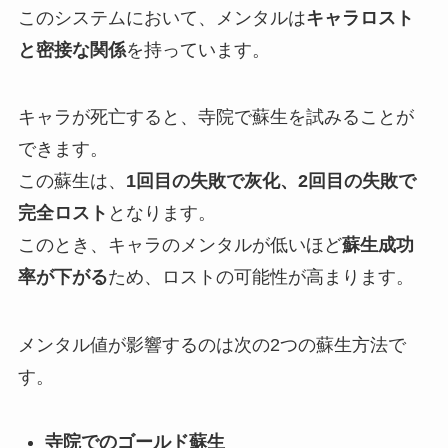
このシステムにおいて、メンタルは
キャラロスト
と密接な関係
を持っています。
キャラが死亡すると、寺院で蘇生を試みることが
できます。
この蘇生は、
1回目の失敗で灰化、2回目の失敗で
完全ロスト
となります。
このとき、キャラのメンタルが低いほど
蘇生成功
率が下がる
ため、ロストの可能性が高まります。
メンタル値が影響するのは次の2つの蘇生方法で
す。
寺院でのゴールド蘇生