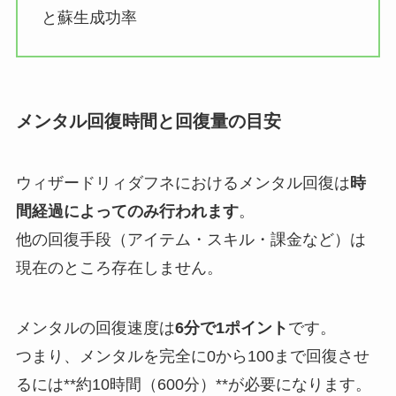
と蘇生成功率
メンタル回復時間と回復量の目安
ウィザードリィダフネにおけるメンタル回復は
時
間経過によってのみ行われます
。
他の回復手段（アイテム・スキル・課金など）は
現在のところ存在しません。
メンタルの回復速度は
6分で1ポイント
です。
つまり、メンタルを完全に0から100まで回復させ
るには**約10時間（600分）**が必要になります。