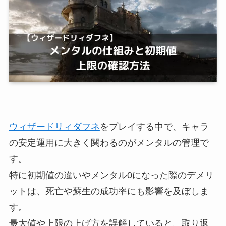
ウィザードリィダフネ
をプレイする中で、キャラ
の安定運用に大きく関わるのがメンタルの管理で
す。
特に初期値の違いやメンタル0になった際のデメリ
ットは、死亡や蘇生の成功率にも影響を及ぼしま
す。
最大値や上限の上げ方を誤解していると、取り返