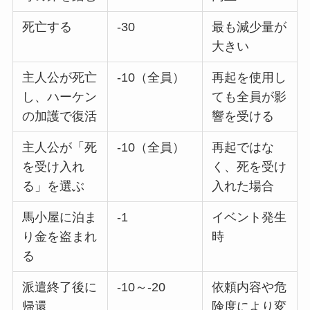
死亡する
-30
最も減少量が
大きい
主人公が死亡
-10（全員）
再起を使用し
し、ハーケン
ても全員が影
の加護で復活
響を受ける
主人公が「死
-10（全員）
再起ではな
を受け入れ
く、死を受け
る」を選ぶ
入れた場合
馬小屋に泊ま
-1
イベント発生
り金を盗まれ
時
る
派遣終了後に
-10～-20
依頼内容や危
帰還
険度により変