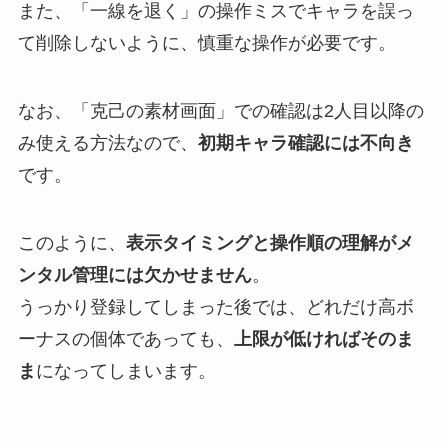
また、「一線を退く」の操作ミスでキャラを誤っ
て削除しないように、慎重な操作が必要です。
なお、「克己の素材画面」での確認は2人目以降の
み使える方法なので、
初期キャラ確認には不向き
です。
このように、
表示タイミングと操作順の理解がメ
ンタル管理には欠かせません
。
うっかり登録してしまった後では、どれだけ高ボ
ーナスの個体であっても、
上限が低ければそのま
ま
になってしまいます。