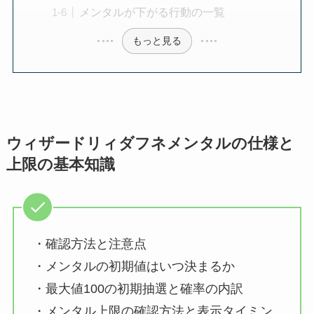
メンタルが下がる行動の一覧
もっと見る
ウィザードリィダフネメンタルの仕様と
上限の基本知識
・確認方法と注意点
・メンタルの初期値はいつ決まるか
・最大値100の初期抽選と確率の内訳
・メンタル上限の確認方法と表示タイミン