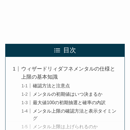
目次
ウィザードリィダフネメンタルの仕様と
上限の基本知識
確認方法と注意点
メンタルの初期値はいつ決まるか
最大値100の初期抽選と確率の内訳
メンタル上限の確認方法と表示タイミン
グ
メンタル上限は上げられるのか