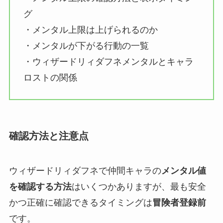
グ
・メンタル上限は上げられるのか
・メンタルが下がる行動の一覧
・ウィザードリィダフネメンタルとキャラ
ロストの関係
確認方法と注意点
ウィザードリィダフネで仲間キャラの
メンタル値
を確認する方法
はいくつかありますが、最も安全
かつ正確に確認できるタイミングは
冒険者登録前
です。