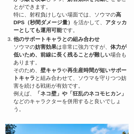
とができます。
特に、射程負けしない場面では、ソウマの
高
DPS（秒間ダメージ量）
を活かして、
アタッカ
ーとしても運用可能
です。
他のサポートキャラとの組み合わせ
ソウマの
妨害効果
は非常に強力ですが、
体力が
低いため、前線に長く残ることが難しい
場合も
あります。
そのため、
壁キャラ
や
再生産時間が短いサポー
トキャラ
と組み合わせて、ソウマを守りつつ妨
害を続ける戦術が有効です。
例えば、
「ネコ壁」や「狂乱のネコモヒカン」
などのキャラクターを併用すると良いでしょ
う。