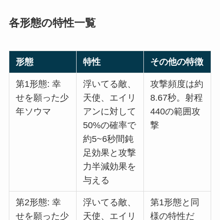
各形態の特性一覧
形態
特性
その他の特徴
第1形態: 幸
浮いてる敵、
攻撃頻度は約
せを願った少
天使、エイリ
8.67秒。射程
年ソウマ
アンに対して
440の範囲攻
50%の確率で
撃
約5~6秒間鈍
足効果と攻撃
力半減効果を
与える
第2形態: 幸
浮いてる敵、
第1形態と同
せを願った少
天使、エイリ
様の特性だ