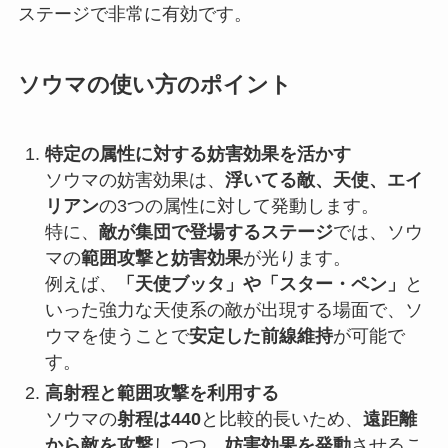
ステージで非常に有効です。
ソウマの使い方のポイント
特定の属性に対する妨害効果を活かす
ソウマの妨害効果は、
浮いてる敵、天使、エイ
リアン
の3つの属性に対して発動します。
特に、
敵が集団で登場するステージ
では、ソウ
マの
範囲攻撃と妨害効果
が光ります。
例えば、
「天使ブッタ」や「スター・ペン」
と
いった強力な天使系の敵が出現する場面で、ソ
ウマを使うことで
安定した前線維持
が可能で
す。
高射程と範囲攻撃を利用する
ソウマの
射程は440
と比較的長いため、
遠距離
から敵を攻撃
しつつ、
妨害効果を発動
させるこ