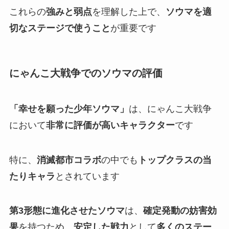
これらの
強みと弱点
を理解した上で、
ソウマを適
切なステージで使うこと
が重要です
にゃんこ大戦争でのソウマの評価
「幸せを願った少年ソウマ」
は、にゃんこ大戦争
において
非常に評価が高いキャラクター
です
特に、
消滅都市コラボ
の中でも
トップクラスの当
たりキャラ
とされています
第3形態に進化させたソウマ
は、
確定発動の妨害効
果
を持つため、
安定した戦力
として
多くのステー