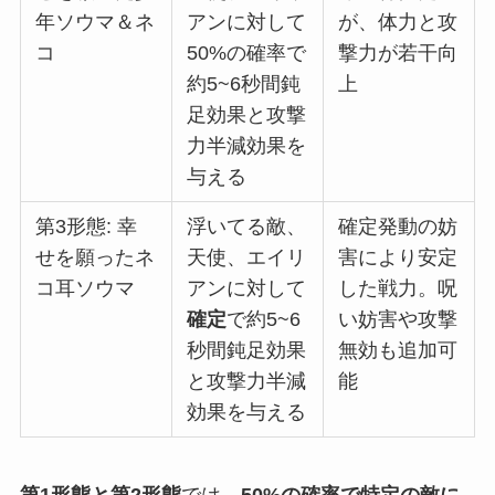
年ソウマ＆ネ
アンに対して
が、体力と攻
コ
50%の確率で
撃力が若干向
約5~6秒間鈍
上
足効果と攻撃
力半減効果を
与える
第3形態: 幸
浮いてる敵、
確定発動の妨
せを願ったネ
天使、エイリ
害により安定
コ耳ソウマ
アンに対して
した戦力。呪
確定
で約5~6
い妨害や攻撃
秒間鈍足効果
無効も追加可
と攻撃力半減
能
効果を与える