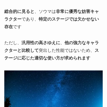
総合的に見ると
、ソウマは
非常に優秀な妨害キャ
ラクター
であり、
特定のステージでは欠かせない
存在
です
ただし、
汎用性の高さゆえに
、
他の強力なキャラ
クターと比較して
突出した性能ではないため、
ス
テージに応じた適切な使い方が求められます