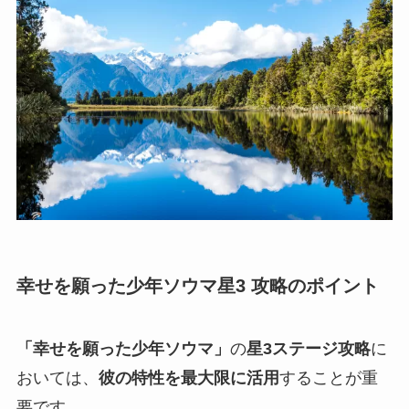
幸せを願った少年ソウマ星3 攻略のポイント
「幸せを願った少年ソウマ」
の
星3ステージ攻略
に
おいては、
彼の特性を最大限に活用
することが重
要です。