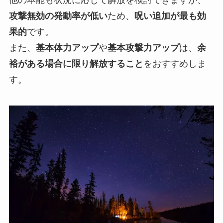
他の本能も状況に応じて解放を検討できますが、
攻撃無効の発動率が低い
ため、
呪い追加が最も効
果的
です。
また、
基本体力アップ
や
基本攻撃力アップ
は、
余
裕がある場合に限り解放すること
をおすすめしま
す。