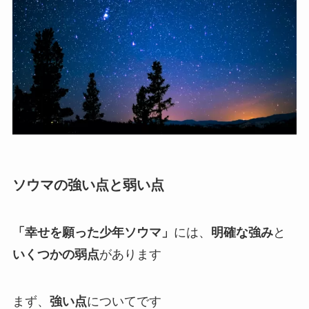
ソウマの強い点と弱い点
「幸せを願った少年ソウマ」
には、
明確な強み
と
いくつかの弱点
があります
まず、
強い点
についてです