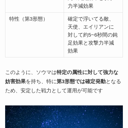
力半減効果
特性（第3形態）
確定で浮いてる敵、
天使、エイリアンに
対して約5~6秒間の鈍
足効果と攻撃力半減
効果
このように、ソウマは
特定の属性に対して強力な
妨害効果
を持ち、特に
第3形態では確定発動
となる
ため、安定した戦力として運用が可能です