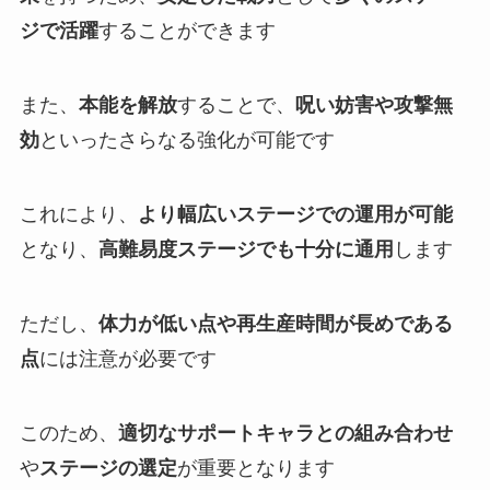
ジで活躍
することができます
また、
本能を解放
することで、
呪い妨害や攻撃無
効
といったさらなる強化が可能です
これにより、
より幅広いステージでの運用が可能
となり、
高難易度ステージでも十分に通用
します
ただし、
体力が低い点や再生産時間が長めである
点
には注意が必要です
このため、
適切なサポートキャラとの組み合わせ
や
ステージの選定
が重要となります