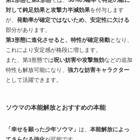
第1形態と第2形態
では、
50%の確率で特定の敵に
対して鈍足効果と攻撃力半減効果
を付与します
が、
発動率が確定ではないため、安定性に欠ける
部分があります。
第3形態に進化させると、特性が確定発動
となり、
これにより安定感が格段に増します。
また、第3形態では
呪い妨害や攻撃無効
などの追加
特性も解放可能になり、
強力な妨害キャラクター
として活躍できます。
ソウマの本能解放とおすすめの本能
「幸せを願った少年ソウマ」
は、
本能解放によっ
てさらなる強化
が可能です。