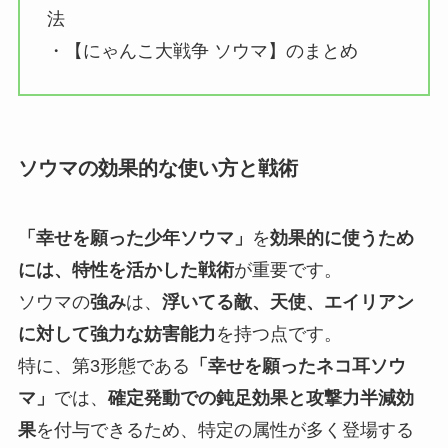
法
・【にゃんこ大戦争 ソウマ】のまとめ
ソウマの効果的な使い方と戦術
「幸せを願った少年ソウマ」
を
効果的に使うため
には、特性を活かした戦術
が重要です。
ソウマの
強み
は、
浮いてる敵、天使、エイリアン
に対して強力な妨害能力
を持つ点です。
特に、第3形態である
「幸せを願ったネコ耳ソウ
マ」
では、
確定発動での鈍足効果と攻撃力半減効
果
を付与できるため、特定の属性が多く登場する