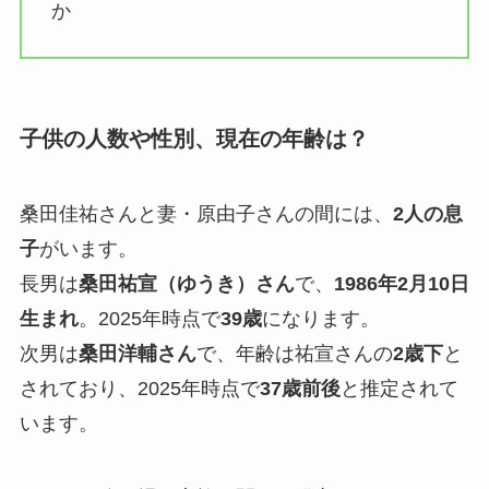
か
子供の人数や性別、現在の年齢は？
桑田佳祐さんと妻・原由子さんの間には、
2人の息
子
がいます。
長男は
桑田祐宣（ゆうき）さん
で、
1986年2月10日
生まれ
。2025年時点で
39歳
になります。
次男は
桑田洋輔さん
で、年齢は祐宣さんの
2歳下
と
されており、2025年時点で
37歳前後
と推定されて
います。