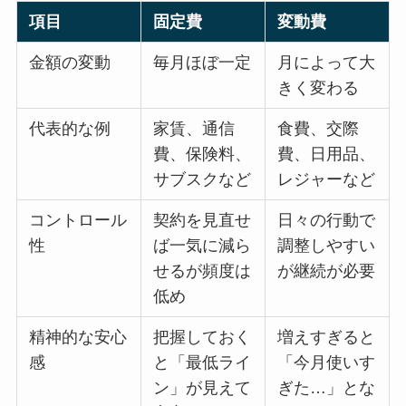
項目
固定費
変動費
金額の変動
毎月ほぼ一定
月によって大
きく変わる
代表的な例
家賃、通信
食費、交際
費、保険料、
費、日用品、
サブスクなど
レジャーなど
コントロール
契約を見直せ
日々の行動で
性
ば一気に減ら
調整しやすい
せるが頻度は
が継続が必要
低め
精神的な安心
把握しておく
増えすぎると
感
と「最低ライ
「今月使いす
ン」が見えて
ぎた…」とな