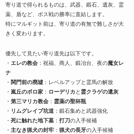
寄り道で得られるものは、武器、鍛石、遺灰、霊
薬、盾など、ボス戦の勝率に直結します。
特にマルギット前は、寄り道の有無で難しさが大
きく変わります。
優先して見たい寄り道先は以下です。
・
エレの教会
：祝福、商人、鍛冶台、夜の
魔女レ
ナ
・
関門前の廃墟
：レベルアップと霊馬の解放
・
嵐丘のボロ家
：
ローデリカ
と
霊クラゲの遺灰
・
第三マリカ教会
：
霊薬の聖杯瓶
・
リムグレイブ坑道
：鍛石集めと武器強化
・
死に触れた地下墓
：
打刀
の入手候補
・
主なき猟犬の封牢
：
猟犬の長牙
の入手候補