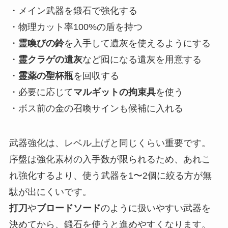
・メイン武器を鍛石で強化する
・物理カット率100%の盾を持つ
・
霊喚びの鈴
を入手して遺灰を使えるようにする
・
霊クラゲの遺灰
など囮になる遺灰を用意する
・
霊薬の聖杯瓶
を回収する
・必要に応じて
マルギットの拘束具
を使う
・ボス前の金の召喚サインも候補に入れる
武器強化は、レベル上げと同じくらい重要です。
序盤は強化素材の入手数が限られるため、あれこ
れ強化するより、使う武器を1〜2個に絞る方が無
駄が出にくいです。
打刀
や
ブロードソード
のように扱いやすい武器を
決めてから、鍛石を使うと進めやすくなります。