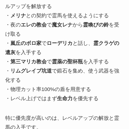
ルアップを解放する
・
メリナ
との契約で霊馬を使えるようにする
・夜の
エレの教会
で
魔女レナ
から
霊喚びの鈴
を受
け取る
・
嵐丘のボロ家
で
ローデリカ
と話し、
霊クラゲの
遺灰
を入手する
・
第三マリカ教会
で
霊薬の聖杯瓶
を入手する
・
リムグレイブ坑道
で鍛石を集め、使う武器を強
化する
・物理カット率100%の盾を用意する
・レベル上げではまず
生命力
を優先する
特に優先度が高いのは、レベルアップの解放と霊
馬の入手です。