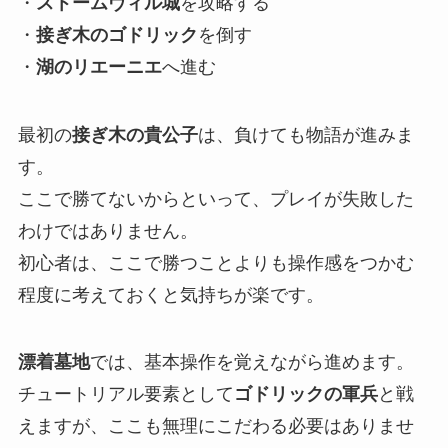
・
ストームヴィル城
を攻略する
・
接ぎ木のゴドリック
を倒す
・
湖のリエーニエ
へ進む
最初の
接ぎ木の貴公子
は、負けても物語が進みま
す。
ここで勝てないからといって、プレイが失敗した
わけではありません。
初心者は、ここで勝つことよりも操作感をつかむ
程度に考えておくと気持ちが楽です。
漂着墓地
では、基本操作を覚えながら進めます。
チュートリアル要素として
ゴドリックの軍兵
と戦
えますが、ここも無理にこだわる必要はありませ