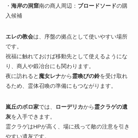
・
海岸の洞窟
南の商人周辺：
ブロードソード
の購
入候補
エレの教会
は、序盤の拠点として使いやすい場所
です。
祝福に触れておけば移動先として使えるようにな
り、商人や鍛冶台にも関わります。
夜に訪れると
魔女レナ
から
霊喚びの鈴
を受け取れ
るため、霊体召喚の準備にもつながります。
嵐丘のボロ家
では、
ローデリカ
から
霊クラゲの遺
灰
を入手できます。
霊クラゲはHPが高く、場に残って敵の注意を引き
やすい遺灰です。