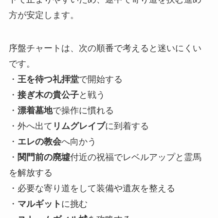
方が安定します。
序盤チャートは、次の順番で考えると迷いにくい
です。
・
王を待つ礼拝堂
で開始する
・
接ぎ木の貴公子
と戦う
・
漂着墓地
で操作に慣れる
・外へ出て
リムグレイブ
に到着する
・
エレの教会
へ向かう
・
関門前の廃墟
付近の祝福でレベルアップと霊馬
を解放する
・必要な寄り道をして装備や遺灰を整える
・
マルギット
に挑む