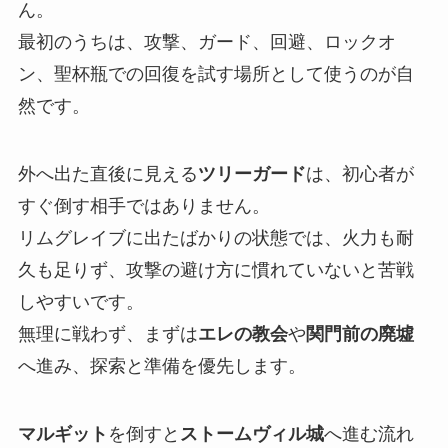
ん。
最初のうちは、攻撃、ガード、回避、ロックオ
ン、聖杯瓶での回復を試す場所として使うのが自
然です。
外へ出た直後に見える
ツリーガード
は、初心者が
すぐ倒す相手ではありません。
リムグレイブに出たばかりの状態では、火力も耐
久も足りず、攻撃の避け方に慣れていないと苦戦
しやすいです。
無理に戦わず、まずは
エレの教会
や
関門前の廃墟
へ進み、探索と準備を優先します。
マルギット
を倒すと
ストームヴィル城
へ進む流れ