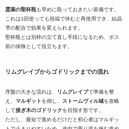
霊薬の聖杯瓶
も早めに取っておきたい装備です。
これは1回使っても祝福で休むと再使用でき、結晶
雫の配合で効果を変えられます。
聖杯瓶とは別枠の立て直し手段になるため、ボス
前の保険として役立ちます。
リムグレイブからゴドリックまでの流れ
序盤の大きな流れは、
リムグレイブ
で準備を整
え、
マルギット
を倒し、
ストームヴィル城
を攻略
して
接ぎ木のゴドリック
を目指す形です。
ただし、最短で進めるだけだと初心者はマルギッ
トで止まりやすいため、途中で寄り道を挟む進め