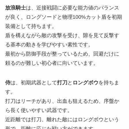
放浪騎士
は、近接戦闘に必要な能力値のバランス
が良く、ロングソードと物理100%カット盾を初期
装備として持ちます。
盾を構えながら敵の攻撃を受け、隙を見て反撃す
る基本の動きを学びやすい素性です。
最初から防御手段が整っているため、回避だけに
頼るのが難しい初心者に向いています。
侍
は、初期武器として
打刀
と
ロングボウ
を持ちま
す。
打刀はリーチがあり、出血も狙えるため、序盤か
ら長く使いやすい武器です。
近距離では打刀、離れた敵にはロングボウという
形で、距離に応じた戦い方ができます。