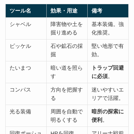
ツール名
効果・用途
備考
シャベル
障害物や土を
基本装備。強
掘り進める
化推奨。
ピッケル
石や鉱石の採
堅い地形で有
掘
効。
たいまつ
暗い道を照ら
トラップ回避
す
に必須
。
コンパス
方向を把握す
迷いやすいエ
る
リアで活躍。
光る装備
周囲を自動で
暗所の探索に
明るくする
便利
。
回復ポーショ
HPを回復
アリーナ戦前