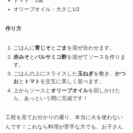
トマト：1個
オリーブオイル：大さじ1/2
作り方
ごはんに
青じそ
と
ごま
を混ぜ合わせます。
赤みそ
と
バルサミコ酢
を混ぜてソースを作りま
す。
ごはんの上にスライスした
玉ねぎ
を敷き、
かつ
お
と
トマト
を交互に美しく並べます。
上からソースと
オリーブオイル
を回しかけた
ら、あっという間に完成です！
工程を見てお分かりの通り、本当に火を使わない
んです！これなら料理が苦手な方でも、お子さん