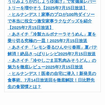
うりみょうがのしょうゆ漬け」で常備菜レパー
トリーを増やそう【2025年7月15日放送】
・ヒルナンデス！家事のプロが100均ダイソー
で本当に役立つ激安家事ラクなグッズを紹介
【2025年7月15日放送】
・あさイチ「冷製カルボナーラそうめん」夏を
乗り切る究極の一皿！2025年7月15日放送
・あさイチ 「レモン香るひんやり春雨」夏バテ
解消！絶品さっぱりレシピ2025年7月15日放送
・あさイチ「冷やしごま豆乳肉みそうどん」の
魅力を徹底レビュー2025年7月15日放送
・ヒルナンデス！医者の自宅に潜入！新発見の
食事術、7月14日放送回を徹底解説！日比野先
生の食習慣とは？