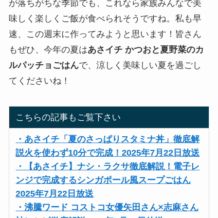
が落ちがちな季節でも、これなら家族みんなで美
味しく楽しくご飯が食べられそうですね。私も早
速、この週末に作ってみようと思います！皆さん
もぜひ、今年の夏は
あさイチ かつおと夏野菜のカ
ルパッチョごはん
で、涼しく美味しい夏を過ごし
てくださいね！
こちらの記事もご覧下さい
・あさイチ「夏のさっぱりスタミナ丼」徹底解
説火を使わず10分で完成！2025年7月22日放送
・【あさイチ】ナシ・ラクサ徹底解説！電子レ
ンジで完成するシンガポール風スープごはん
2025年7月22日放送
・沸騰ワード コストコ女優矢田さん×志麻さん