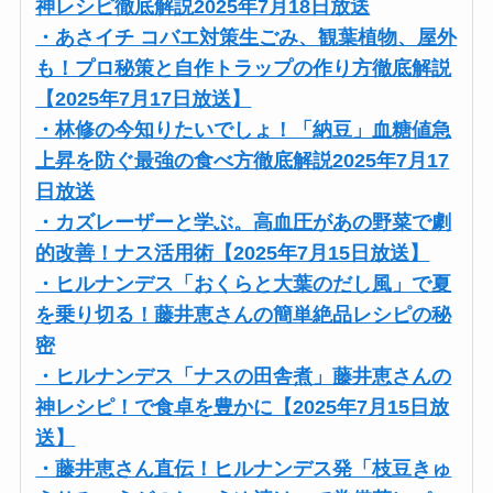
神レシピ徹底解説2025年7月18日放送
・あさイチ コバエ対策生ごみ、観葉植物、屋外
も！プロ秘策と自作トラップの作り方徹底解説
【2025年7月17日放送】
・林修の今知りたいでしょ！「納豆」血糖値急
上昇を防ぐ最強の食べ方徹底解説2025年7月17
日放送
・カズレーザーと学ぶ。高血圧があの野菜で劇
的改善！ナス活用術【2025年7月15日放送】
・ヒルナンデス「おくらと大葉のだし風」で夏
を乗り切る！藤井恵さんの簡単絶品レシピの秘
密
・ヒルナンデス「ナスの田舎煮」藤井恵さんの
神レシピ！で食卓を豊かに【2025年7月15日放
送】
・藤井恵さん直伝！ヒルナンデス発「枝豆きゅ