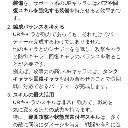
装備
を、サポート系のURキャラには
バフや回
復スキルを強化する装備
を持たせると効果的で
す。
編成バランスを考える
URキャラが強力であっても、それだけでパー
ティーが完成するわけではありません。
他のキャラとのシナジーを意識し、攻撃キャラ
と防御キャラ、回復キャラのバランスを取るこ
とが必要です。
例えば、攻撃力の高いURキャラには、
タンク
キャラ
や
回復キャラ
を組み合わせることで長期
戦に対応できるパーティーが完成します。
スキルの最大活用
URキャラのスキルは非常に強力で、戦局を一
気に変えるほどの威力を持ちます。
特に、
範囲攻撃
や
状態異常付与スキル
は、多く
の敵に同時にダメージを与え、戦闘を有利に進