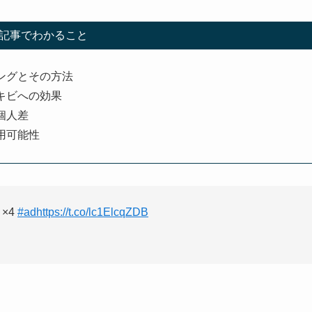
記事でわかること
ングとその方法
キビへの効果
個人差
用可能性
×4
#ad
https://t.co/lc1ElcqZDB